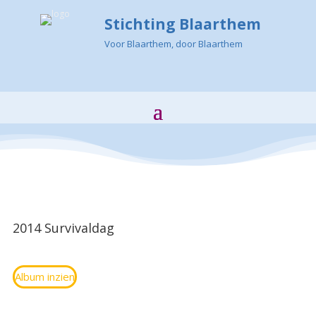
Stichting Blaarthem
Voor Blaarthem, door Blaarthem
2014 Survivaldag
Album inzien