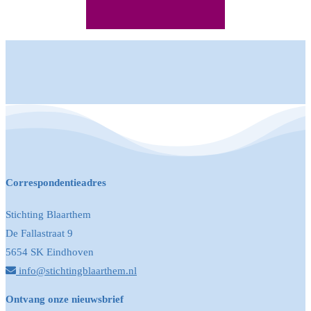
Correspondentieadres
Stichting Blaarthem
De Fallastraat 9
5654 SK Eindhoven
info@stichtingblaarthem.nl
Ontvang onze nieuwsbrief