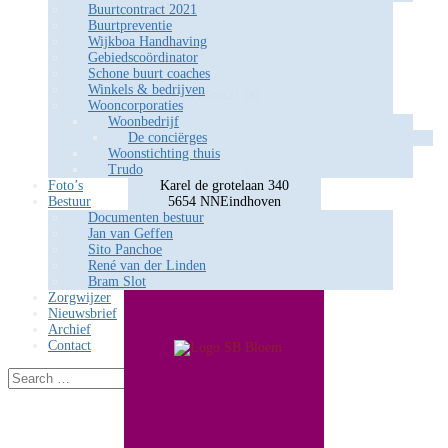
Datum
:
Buurtcontract 2021
Buurtpreventie
Wijkboa Handhaving
Tijden:
Gebiedscoördinator
Schone buurt coaches
Winkels & bedrijven
van
18:45
tot
21:00
Wooncorporaties
Woonbedrijf
De conciërges
Locatie
Woonstichting thuis
Paviljoen Linck
Trudo
Karel de grotelaan 340
Foto’s
5654 NN
Eindhoven
Bestuur
Documenten bestuur
Jan van Geffen
Sito Panchoe
René van der Linden
Bram Slot
Zorgwijzer
Nieuwsbrief
Archief
Contact