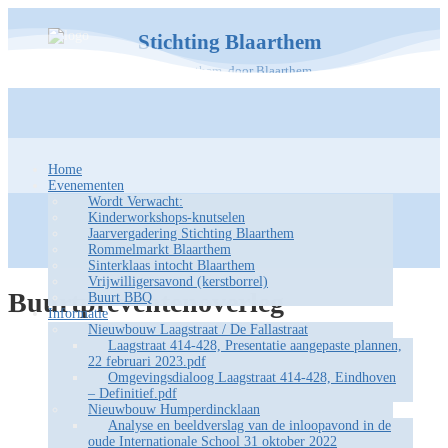
Stichting Blaarthem
Voor Blaarthem, door Blaarthem
Home
Evenementen
Wordt Verwacht:
Kinderworkshops-knutselen
Jaarvergadering Stichting Blaarthem
Rommelmarkt Blaarthem
Sinterklaas intocht Blaarthem
Vrijwilligersavond (kerstborrel)
Buurtpreventenoverleg
Buurt BBQ
Informatie
Nieuwbouw Laagstraat / De Fallastraat
Laagstraat 414-428, Presentatie aangepaste plannen,
22 februari 2023.pdf
Omgevingsdialoog Laagstraat 414-428, Eindhoven
– Definitief.pdf
Nieuwbouw Humperdincklaan
Analyse en beeldverslag van de inloopavond in de
oude Internationale School 31 oktober 2022