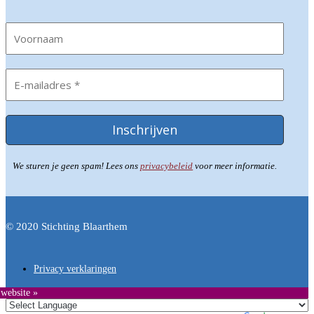
We sturen je geen spam! Lees ons
privacybeleid
voor meer informatie.
© 2020 Stichting Blaarthem
Privacy verklaringen
 website »