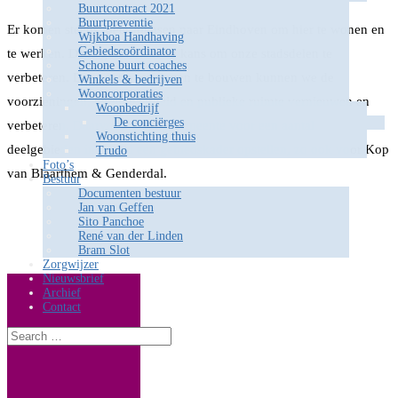
Buurtcontract 2021
Buurtpreventie
Er komen steeds meer mensen naar Eindhoven om hier te wonen en
Wijkboa Handhaving
Gebiedscoördinator
te werken. Deze groei biedt de kans om onze stadsdelen te
Schone buurt coaches
verbeteren. Door extra woningen te bouwen kunnen we de
Winkels & bedrijven
Wooncorporaties
voorzieningen, bereikbaarheid en publieke ruimte vernieuwen en
Woonbedrijf
De conciërges
verbeteren. Daarvoor gaat de gemeente voor een aantal
Woonstichting thuis
deelgebieden in Gestel een gebiedskader opstellen, zo ook voor Kop
Trudo
Foto’s
van Blaarthem & Genderdal.
Bestuur
Documenten bestuur
Jan van Geffen
Sito Panchoe
René van der Linden
Bram Slot
Zorgwijzer
Nieuwsbrief
Archief
Contact