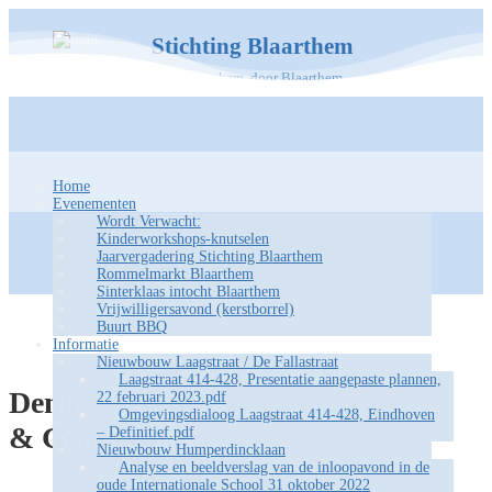
Stichting Blaarthem
Voor Blaarthem, door Blaarthem
Home
Evenementen
Wordt Verwacht:
Kinderworkshops-knutselen
Jaarvergadering Stichting Blaarthem
Rommelmarkt Blaarthem
Sinterklaas intocht Blaarthem
Vrijwilligersavond (kerstborrel)
Buurt BBQ
Informatie
Nieuwbouw Laagstraat / De Fallastraat
Laagstraat 414-428, Presentatie aangepaste plannen,
Denk mee! Kop van Blaarthem
22 februari 2023.pdf
Omgevingsdialoog Laagstraat 414-428, Eindhoven
& Genderdal
– Definitief.pdf
Nieuwbouw Humperdincklaan
Analyse en beeldverslag van de inloopavond in de
oude Internationale School 31 oktober 2022