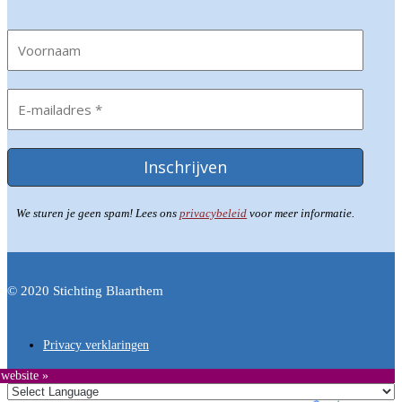
We sturen je geen spam! Lees ons
privacybeleid
voor meer informatie.
© 2020 Stichting Blaarthem
Privacy verklaringen
 website »