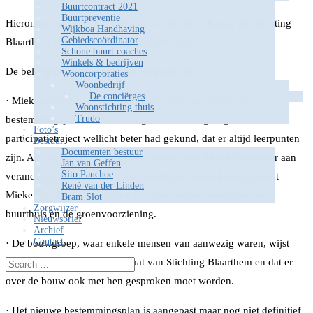
Buurtcontract 2021
Buurtpreventie
Hieronder vind u een verslag van de 2e bijeenkomst die Stichting
Wijkboa Handhaving
Gebiedscoördinator
Blaarthem heeft gehad met wethouder Verhees.
Schone buurt coaches
Winkels & bedrijven
De belangrijkste punten uit de vergadering:
Wooncorporaties
Woonbedrijf
De conciërges
· Mieke wilde eerst nog een gesprek met ons voordat het
Woonstichting thuis
Trudo
bestemmingsplan naar de raad gaat. Ze heeft gezegd dat het
Foto’s
participatietraject wellicht beter had gekund, dat er altijd leerpunten
Bestuur
Documenten bestuur
zijn. Aan de bouwhoogte of het ontwerp kan Mieke niets meer aan
Jan van Geffen
Sito Panchoe
veranderen. Er moet een goede openbare ruimte komen erkent
René van der Linden
Mieke. Er komt dan ook nog een participatieronde over het
Bram Slot
Zorgwijzer
buurthuis en de groenvoorziening.
Nieuwsbrief
Archief
Contact
· De bouwgroep, waar enkele mensen van aanwezig waren, wijst
erop dat de bouwgroep los staat van Stichting Blaarthem en dat er
over de bouw ook met hen gesproken moet worden.
· Het nieuwe bestemmingsplan is aangepast maar nog niet definitief