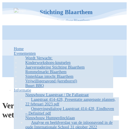
Stichting Blaarthem
Voor Blaarthem, door Blaarthem
Home
Evenementen
Wordt Verwacht:
Kinderworkshops-knutselen
Jaarvergadering Stichting Blaarthem
Rommelmarkt Blaarthem
Sinterklaas intocht Blaarthem
Vrijwilligersavond (kerstborrel)
Buurt BBQ
Informatie
Nieuwbouw Laagstraat / De Fallastraat
Laagstraat 414-428, Presentatie aangepaste plannen,
Verslag 2e bijeenkomst
22 februari 2023.pdf
Omgevingsdialoog Laagstraat 414-428, Eindhoven
wethouder Verhees
– Definitief.pdf
Nieuwbouw Humperdincklaan
Analyse en beeldverslag van de inloopavond in de
oude Internationale School 31 oktober 2022