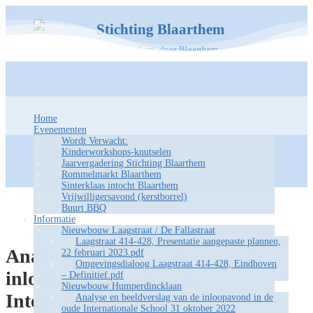
Stichting Blaarthem
Voor Blaarthem, door Blaarthem
Home
Evenementen
Wordt Verwacht:
Kinderworkshops-knutselen
Jaarvergadering Stichting Blaarthem
Rommelmarkt Blaarthem
Sinterklaas intocht Blaarthem
Vrijwilligersavond (kerstborrel)
Buurt BBQ
Informatie
Nieuwbouw Laagstraat / De Fallastraat
Laagstraat 414-428, Presentatie aangepaste plannen,
Analyse en beeldverslag van de
22 februari 2023.pdf
Omgevingsdialoog Laagstraat 414-428, Eindhoven
inloopavond in de oude
– Definitief.pdf
Nieuwbouw Humperdincklaan
Internationale School 31 oktober
Analyse en beeldverslag van de inloopavond in de
oude Internationale School 31 oktober 2022