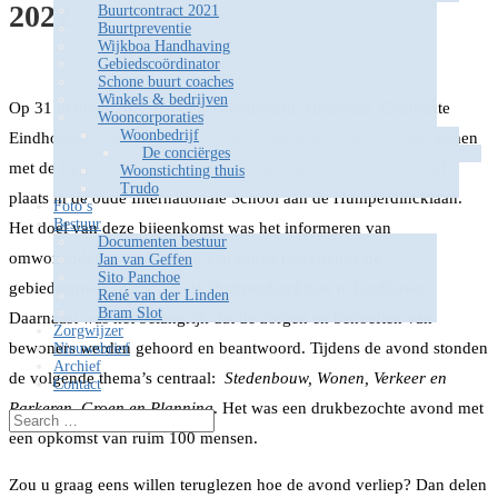
2022
Buurtcontract 2021
Buurtpreventie
Wijkboa Handhaving
Gebiedscoördinator
Schone buurt coaches
Winkels & bedrijven
Op 31 oktober 2022 hebben Woonbedrijf, Heijmans, Gemeente
Wooncorporaties
Woonbedrijf
Eindhoven, Faam architects en MTD landschapsarchitechten samen
De conciërges
met de Conciërges een inloopavond georganiseerd. Deze vond
Woonstichting thuis
Trudo
plaats in de oude Internationale School aan de Humperdincklaan.
Foto’s
Bestuur
Het doel van deze bijeenkomst was het informeren van
Documenten bestuur
omwonenden over de stand van zaken betreffende de
Jan van Geffen
Sito Panchoe
gebiedsontwikkeling aan de Humperdincklaan te Eindhoven.
René van der Linden
Bram Slot
Daarnaast was het belangrijk dat de zorgen en behoeften van
Zorgwijzer
bewoners werden gehoord en beantwoord. Tijdens de avond stonden
Nieuwsbrief
Archief
de volgende thema’s centraal:
Stedenbouw, Wonen, Verkeer en
Contact
Parkeren, Groen en Planning
. Het was een drukbezochte avond met
een opkomst van ruim 100 mensen.
Zou u graag eens willen teruglezen hoe de avond verliep? Dan delen